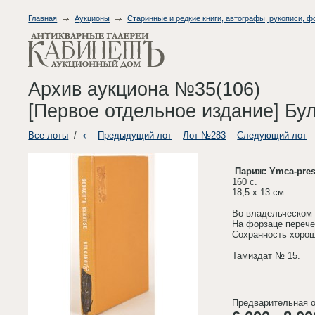
Главная
Аукционы
Старинные и редкие книги, автографы, рукописи, 
Архив аукциона №35(106)
[Первое отдельное издание] Бул
Все лоты
/
Предыдущий лот
Лот №283
Следующий лот
Париж: Ymca-press
160 с.
18,5 х 13 см.
Во владельческом 
На форзаце перече
Сохранность хорош
Тамиздат № 15.
Предварительная о