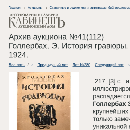
Главная
Аукционы
Старинные и редкие книги, автографы, библиофильск
Архив аукциона №41(112)
Голлербах, Э. История гравюры. 
1924.
Все лоты
/
Предыдущий лот
Лот №280
Следующий лот
217, [3] с.: 
иллюстриров
распадается
Голлербах 
крупнейших 
только заме
уникальной 