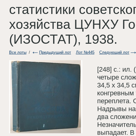
статистики советско
хозяйства ЦУНХУ Г
(ИЗОСТАТ), 1938.
Все лоты
/
Предыдущий лот
Лот №445
Следующий лот
[248] с.: ил.
четыре сложе
34,5 х 34,5
конгревным 
переплета. 
Надрывы на н
два сложени
Незначитель
выпадает. В