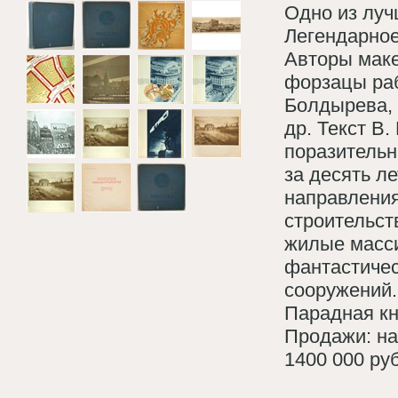
Одно из луч
Легендарное
Авторы маке
форзацы раб
Болдырева, 
др. Текст В
поразительн
за десять л
направления
строительст
жилые масси
фантастичес
сооружений.
Парадная кни
Продажи: на
1400 000 руб