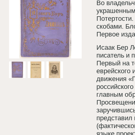
Во владельч
украшенным
Потертости.
скобами. Бл
Первое изда
Исаак Бер Л
писатель и 
Первый на т
еврейского 
движения «Г
российского
главным обр
Просвещение
заручившись
представил 
(фактическо
языке проек