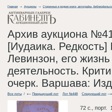
Главная
Аукционы
Старинные и редкие книги, автографы, библиофильск
Архив аукциона №41
[Иудаика. Редкость]
Левинзон, его жизнь
деятельность. Крит
очерк. Варшава: Изд
Все лоты
/
Предыдущий лот
Лот №448
Следующий лот
72 с., порт. 