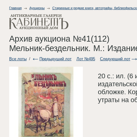
Главная
Аукционы
Старинные и редкие книги, автографы, библиофильск
Архив аукциона №41(112)
Мельник-бездельник. М.: Издани
Все лоты
/
Предыдущий лот
Лот №495
Следующий лот
20 с.: ил. (
издательск
обложке. Ко
утраты на о