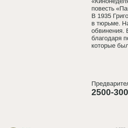
«Кинонеделя
повесть «Па
В 1935 Григ
в тюрьме. Н
обвинения. 
благодаря п
которые был
Предварител
2500-300