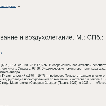
ские издания.
вание и воздухолетание. М.; СПб.:
116, [4] с., 18 л. ил.: ил. 23 х 17,5 см. В современном полукожаном пере
ьного листа. Утрата с. 97-98. Владельческие пометы цветными карандаш
книга автора.
ч Тираспольский
(1870 – 1947) – профессор Томского технологического
нике, руководил проектированием по механике. Участвовал в работе XII
0 году. Масон ложи «Северная Звезда» (Париж, 1927), с 1933 г. — «Лото