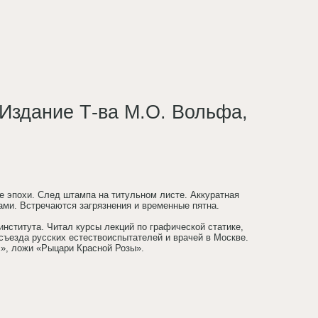
 Издание Т-ва М.О. Вольфа,
плете эпохи. След штампа на титульном листе. Аккуратная
ами. Встречаются загрязнения и временные пятна.
 института. Читал курсы лекций по графической статике,
 съезда русских естествоиспытателей и врачей в Москве.
с», ложи «Рыцари Красной Розы».