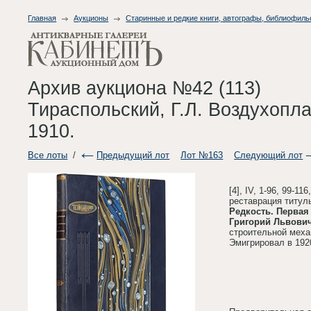
Главная
Аукционы
Старинные и редкие книги, автографы, библиофиль
Архив аукциона №42 (113)
Тираспольский, Г.Л. Воздухопла
1910.
Все лоты
/
Предыдущий лот
Лот №163
Следующий лот
[4], IV, 1-96, 99-
реставрация титул
Редкость. Первая 
Григорий Львови
строительной меха
Эмигрировал в 192