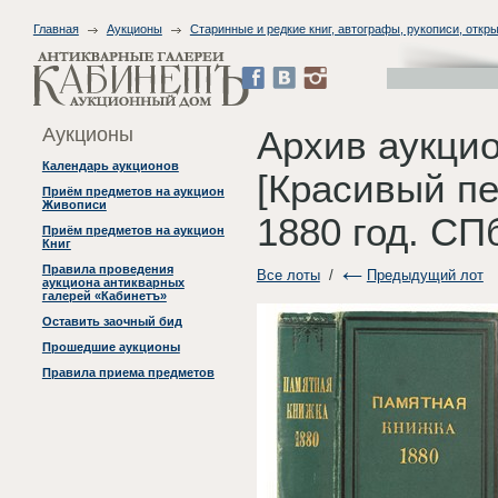
Главная
Аукционы
Старинные и редкие книг, автографы, рукописи, откры
Аукционы
Архив аукцио
Календарь аукционов
[Красивый пе
Приём предметов на аукцион
Живописи
1880 год. СП
Приём предметов на аукцион
Книг
Правила проведения
Все лоты
/
Предыдущий лот
аукциона антикварных
галерей «Кабинетъ»
Оставить заочный бид
Прошедшие аукционы
Правила приема предметов