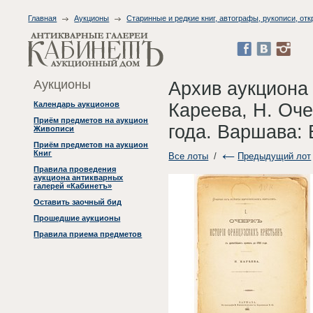
Главная
Аукционы
Старинные и редкие книг, автографы, рукописи, отк
Аукционы
Архив аукциона
Кареева, Н. Оч
Календарь аукционов
Приём предметов на аукцион
года. Варшава: 
Живописи
Приём предметов на аукцион
Книг
Все лоты
/
Предыдущий лот
Правила проведения
аукциона антикварных
галерей «Кабинетъ»
Оставить заочный бид
Прошедшие аукционы
Правила приема предметов