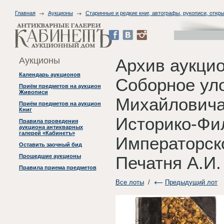
Главная
Аукционы
Старинные и редкие книг, автографы, рукописи, откры
Аукционы
Архив аукцио
Календарь аукционов
Соборное ул
Приём предметов на аукцион
Живописи
Михайловича 
Приём предметов на аукцион
Книг
Историко-Фил
Правила проведения
аукциона антикварных
галерей «Кабинетъ»
Императорско
Оставить заочный бид
Прошедшие аукционы
Печатня А.И.
Правила приема предметов
Все лоты
/
Предыдущий лот