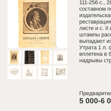
111-256 с., 
составном п
издательска
реставрация
листе и с. 
штампы расф
выпадают из
Утрата 1 л. 
вплетена в 
надрывы стр
Предварител
5 000-6 0