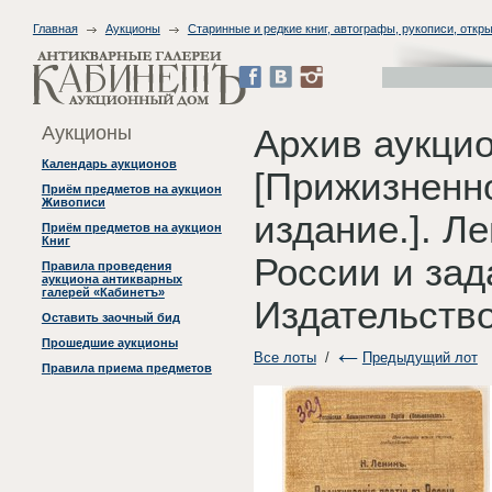
Главная
Аукционы
Старинные и редкие книг, автографы, рукописи, откры
Аукционы
Архив аукцио
Календарь аукционов
[Прижизненн
Приём предметов на аукцион
Живописи
издание.]. Л
Приём предметов на аукцион
Книг
России и зад
Правила проведения
аукциона антикварных
галерей «Кабинетъ»
Издательство
Оставить заочный бид
Прошедшие аукционы
Все лоты
/
Предыдущий лот
Правила приема предметов