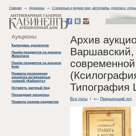
Главная
Аукционы
Старинные и редкие книг, автографы, рукописи, откры
Аукционы
Архив аукцио
Календарь аукционов
Варшавский, 
Приём предметов на аукцион
Живописи
современной
Приём предметов на аукцион
Книг
(Ксилография
Правила проведения
аукциона антикварных
галерей «Кабинетъ»
Типография 
Оставить заочный бид
Прошедшие аукционы
Все лоты
/
Предыдущий лот
Правила приема предметов