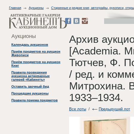
Главная
Аукционы
Старинные и редкие книг, автографы, рукописи, откры
Аукционы
Архив аукцио
Календарь аукционов
[Academia. М
Приём предметов на аукцион
Живописи
Тютчев, Ф. П
Приём предметов на аукцион
Книг
/ ред. и ком
Правила проведения
аукциона антикварных
галерей «Кабинетъ»
Митрохина. В 
Оставить заочный бид
Прошедшие аукционы
1933–1934.
Правила приема предметов
Все лоты
/
Предыдущий лот