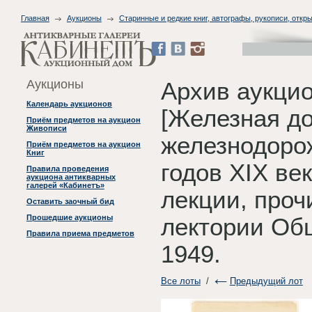
Главная
Аукционы
Старинные и редкие книг, автографы, рукописи, откры
Аукционы
Архив аукцио
Календарь аукционов
[Железная до
Приём предметов на аукцион
Живописи
железнодорож
Приём предметов на аукцион
Книг
годов XIX ве
Правила проведения
аукциона антикварных
галерей «Кабинетъ»
лекции, проч
Оставить заочный бид
Прошедшие аукционы
лектории Общ
Правила приема предметов
1949.
Все лоты
/
Предыдущий лот