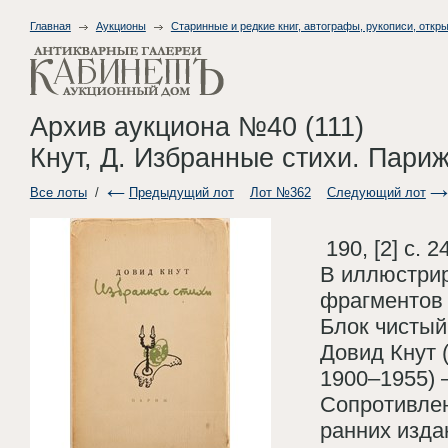
Главная
Аукционы
Старинные и редкие книг, автографы, рукописи, откры
Архив аукциона №40 (111)
Кнут, Д. Избранные стихи. Париж:
Все лоты
/
Предыдущий лот
Лот №362
Следующий лот
190, [2] с. 2
В иллюстрир
фрагментов 
Блок чистый
Довид Кнут 
1900–1955) –
Сопротивлен
ранних изда