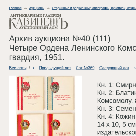
Главная
Аукционы
Старинные и редкие книг, автографы, рукописи, откры
Архив аукциона №40 (111)
Четыре Ордена Ленинского Комсо
гвардия, 1951.
Все лоты
/
Предыдущий лот
Лот №369
Следующий лот
Кн. 1: Смир
Кн. 2: Блат
Комсомолу. 
Кн. 3: Семе
Кн. 4: Кожин
14 х 10, 5 с
издательско