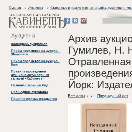
Главная
Аукционы
Старинные и редкие книг, автографы, рукописи, откры
Аукционы
Архив аукцио
Календарь аукционов
Гумилев, Н. 
Приём предметов на аукцион
Живописи
Отравленная 
Приём предметов на аукцион
Книг
произведения
Правила проведения
аукциона антикварных
галерей «Кабинетъ»
Йорк: Издате
Оставить заочный бид
Прошедшие аукционы
Все лоты
/
Предыдущий лот
Правила приема предметов