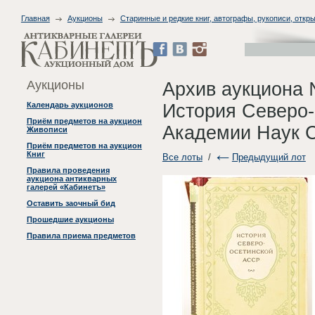
Главная
Аукционы
Старинные и редкие книг, автографы, рукописи, откры
Аукционы
Архив аукциона 
История Северо-
Календарь аукционов
Приём предметов на аукцион
Академии Наук С
Живописи
Приём предметов на аукцион
Книг
Все лоты
/
Предыдущий лот
Правила проведения
аукциона антикварных
галерей «Кабинетъ»
Оставить заочный бид
Прошедшие аукционы
Правила приема предметов