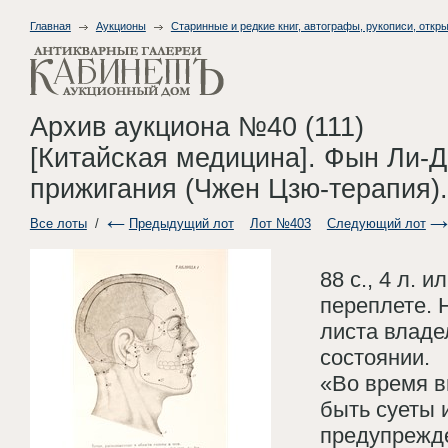
Главная
Аукционы
Старинные и редкие книг, автографы, рукописи, откры
Архив аукциона №40 (111)
[Китайская медицина]. Фын Ли-Д
прижигания (Чжен Цзю-терапия). 
Все лоты
/
Предыдущий лот
Лот №403
Следующий лот
88 с., 4 л. 
переплете. 
листа владе
состоянии.
«Во время 
быть суеты 
предупрежде