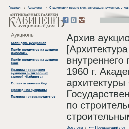
Главная
Аукционы
Старинные и редкие книг, автографы, рукописи, откры
Аукционы
Архив аукцио
Календарь аукционов
[Архитектура
Приём предметов на аукцион
Живописи
внутреннего 
Приём предметов на аукцион
Книг
1960 г. Акад
Правила проведения
аукциона антикварных
галерей «Кабинетъ»
архитектуры
Оставить заочный бид
Прошедшие аукционы
Государстве
Правила приема предметов
по строитель
строительны
Все лоты
/
Предыдущий лот