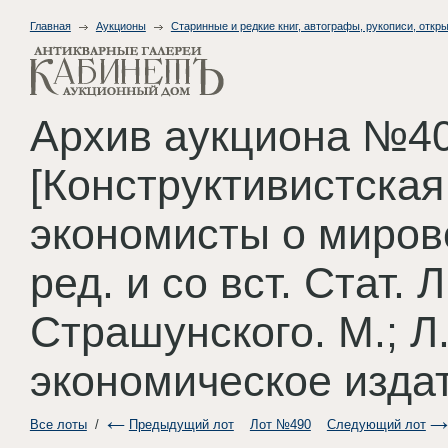
Главная
Аукционы
Старинные и редкие книг, автографы, рукописи, откры
Архив аукциона №40
[Конструктивистска
экономисты о мирово
ред. и со вст. Стат. 
Страшунского. М.; Л
экономическое издат
Все лоты
/
Предыдущий лот
Лот №490
Следующий лот