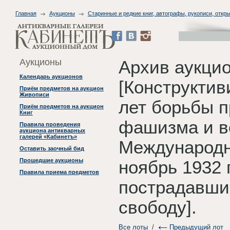
Главная
Аукционы
Старинные и редкие книг, автографы, рукописи, откры
Аукционы
Архив аукцио
Календарь аукционов
[Конструктив
Приём предметов на аукцион
Живописи
лет борьбы п
Приём предметов на аукцион
Книг
фашизма и в
Правила проведения
аукциона антикварных
галерей «Кабинетъ»
Международн
Оставить заочный бид
Прошедшие аукционы
ноябрь 1932
Правила приема предметов
пострадавши
свободу].
Все лоты
/
Предыдущий лот