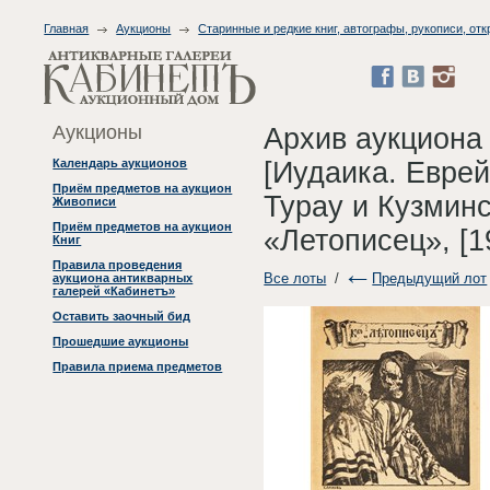
Главная
Аукционы
Старинные и редкие книг, автографы, рукописи, отк
Аукционы
Архив аукциона
[Иудаика. Еврей
Календарь аукционов
Приём предметов на аукцион
Турау и Кузминс
Живописи
Приём предметов на аукцион
«Летописец», [1
Книг
Правила проведения
Все лоты
/
Предыдущий лот
аукциона антикварных
галерей «Кабинетъ»
Оставить заочный бид
Прошедшие аукционы
Правила приема предметов