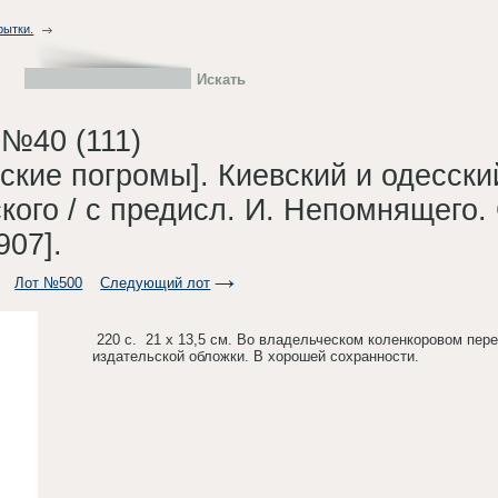
рытки.
 №40 (111)
ские погромы]. Киевский и одесски
кого / с предисл. И. Непомнящего.
907].
Лот №500
Следующий лот
220 с. 21 х 13,5 см. Во владельческом коленкоровом пер
издательской обложки. В хорошей сохранности.