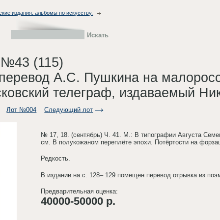
ские издания. альбомы по искусству.
 №43 (115)
перевод А.С. Пушкина на малоросс
сковский телеграф, издаваемый Н
Лот №004
Следующий лот
№ 17, 18. (сентябрь) Ч. 41. М.: В типографии Августа Семена
см. В полукожаном переплёте эпохи. Потёртости на форзац
Редкость.
В издании на с. 128– 129 помещен перевод отрывка из поэ
Предварительная оценка:
40000-50000 р.