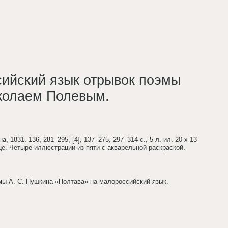
ийский язык отрывок поэмы
иколаем Полевым.
, 1831. 136, 281–295, [4], 137–275, 297–314 с., 5 л. ил. 20 х 13
е. Четыре иллюстрации из пяти с акварельной раскраской.
мы А. С. Пушкина «Полтава» на малороссийский язык.