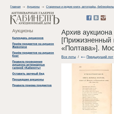
Главная
Аукционы
Старинные и редкие книги, автографы, библиофиль
Аукционы
Архив аукциона
[Прижизненный 
Календарь аукционов
Приём предметов на аукцион
«Полтава»]. Мо
Живописи
Приём предметов на аукцион
Книг
Все лоты
/
Предыдущий лот
Правила проведения
аукциона антикварных
галерей «Кабинетъ»
Оставить заочный бид
Прошедшие аукционы
Правила приема предметов