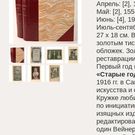
Апрель: [2], 
Май: [2], 155-
Июнь: [4], 19
Июль-сентябрь
27 х 18 см.
золотым тис
обложек. Зо
реставрации
Первый год 
«Старые г
1916 гг. в 
искусства и
Кружке люби
по инициати
изящных изд
редактирова
один Вейнер