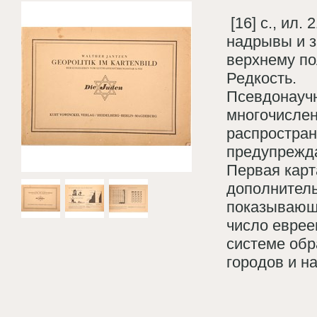
[16] с., ил.
надрывы и з
верхнему по
Редкость.
Псевдонауч
многочислен
распростран
предупрежда
Первая карт
дополнитель
показывающ
число еврее
системе обр
городов и н