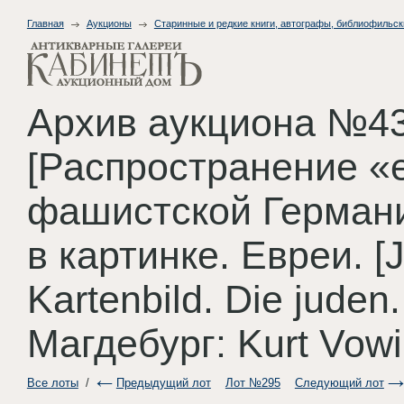
Главная
Аукционы
Старинные и редкие книги, автографы, библиофильск
Архив аукциона №43
[Распространение «
фашистской Германи
в картинке. Евреи. [J
Kartenbild. Die juden
Магдебург: Kurt Vowi
Все лоты
/
Предыдущий лот
Лот №295
Следующий лот