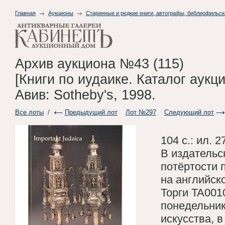
Главная
Аукционы
Старинные и редкие книги, автографы, библиофильск
Архив аукциона №43 (115)
[Книги по иудаике. Каталог аукци
Авив: Sotheby's, 1998.
Все лоты
/
Предыдущий лот
Лот №297
Следующий лот
104 с.: ил. 2
В издательс
потёртости 
на английск
Торги TA001
понедельник
искусства, 