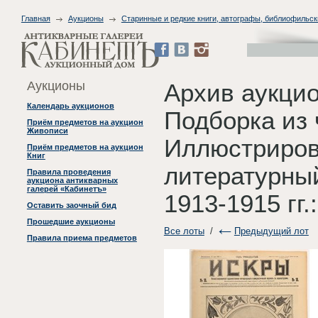
Главная
Аукционы
Старинные и редкие книги, автографы, библиофильск
Аукционы
Архив аукцио
Календарь аукционов
Подборка из 
Приём предметов на аукцион
Живописи
Иллюстриров
Приём предметов на аукцион
Книг
литературны
Правила проведения
аукциона антикварных
галерей «Кабинетъ»
1913-1915 гг.:
Оставить заочный бид
Прошедшие аукционы
Все лоты
/
Предыдущий лот
Правила приема предметов