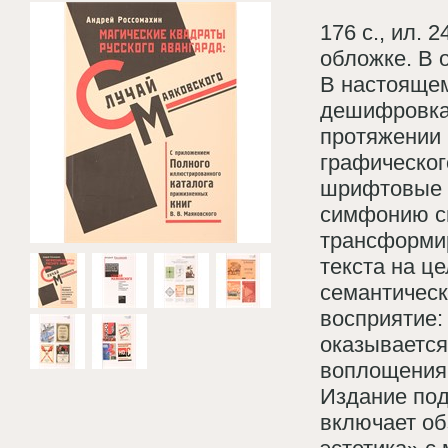
176 с., ил. 
обложке. В 
В настояще
дешифровка 
протяжении 
графическог
шрифтовые о
симфонию с
трансформи
текста на ц
семантическ
восприятие:
оказывается
воплощения
Издание под
включает об