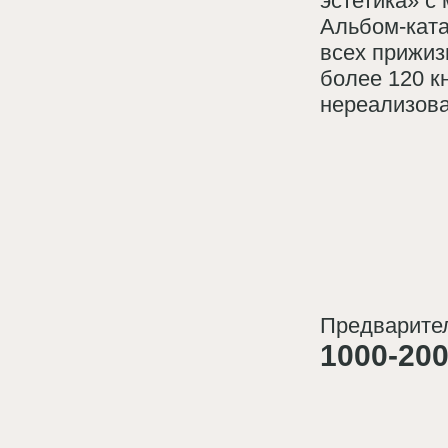
эстетика» с
Альбом-кат
всех прижиз
более 120 к
нереализова
Предварител
1000-200