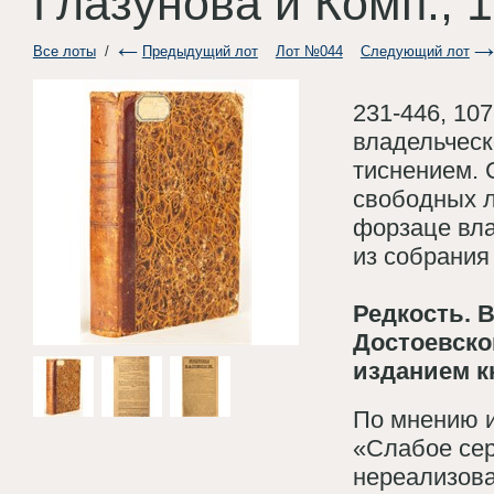
Глазунова и Комп., 1
Все лоты
/
Предыдущий лот
Лот №044
Следующий лот
231-446, 107-
владельческ
тиснением. 
свободных л
форзаце вла
из собрания 
Редкость. 
Достоевско
изданием к
По мнению и
«Слабое сер
нереализова