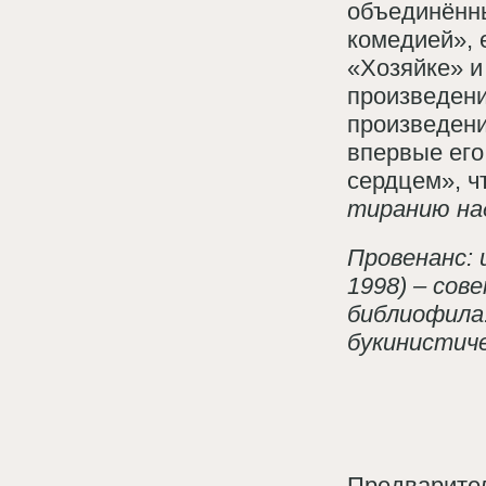
объединённы
комедией», 
«Хозяйке» и
произведени
произведени
впервые его
сердцем», ч
тиранию на
Провенанс: 
1998) – сов
библиофила
букинистиче
Предварител