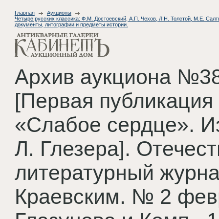
Главная
Аукционы
Четыре русских классика: Ф.М. Достоевский, А.П. Чехов, Л.Н. Толстой, М.Е. Са
документы, литографии и предметы истории.
Архив аукциона №38
[Первая публикация 
«Слабое сердце». И
Л. Глезера]. Отечес
литературный журна
Краевским. № 2 февр