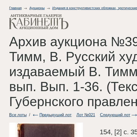
Главная
Аукционы
Издания в конструктивистских обложках, эротические
Архив аукциона №39
Тимм, В. Русский ху
издаваемый В. Тиммо
вып. Вып. 1-36. (Тек
Губернского правлен
Все лоты
/
Предыдущий лот
Лот №021
Следующий лот
154, [2] с. 