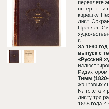
переплете э
потертости 
корешку. Не
лист. Сохра
Преплет: Си
художественн
с.
За 1860 го
выпуск с т
«Русский х
иллюстриров
Редактором
Тимм (1820
жанровых сц
№ текста и 
листу три ра
1858 года к