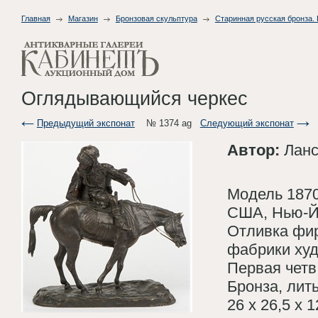
Главная
Магазин
Бронзовая скульптура
Старинная русская бронза.
Оглядывающийся черкес
Предыдущий экспонат
№ 1374 ag
Следующий экспонат
Автор:
Ланс
Модель 1870
США, Нью-Й
Отливка фир
фабрики худ
Первая четв
Бронза, лит
26 х 26,5 х 1