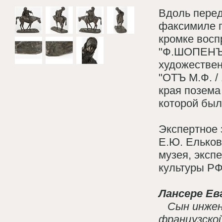
Вдоль перед
факсимиле п
кромке восп
"Ф.ШОПЕНЪ";
художествен
"ОТЪ М.Ф. /
края позема
которой был
Экспертное 
Е.Ю. Ельков
музея, эксп
культуры РФ
Лансере Ев
Сын инжене
французской