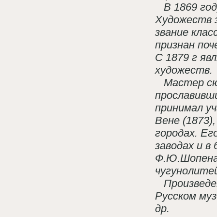
В 1869 год
Художеств з
звание клас
признан по
С 1879 г яв
художеств.
Мастер сю
прославивши
принимал уч
Вене (1873)
городах. Ег
заводах и в
Ф.Ю.Шопена,
чугунолитей
Произведен
Русском муз
др.