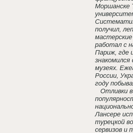
Моршанске Т
университе
Систематиз
получил, ле
мастерские 
работал с н
Париж, где 
знакомился 
музеях. Еж
России, Укр
году побыва
Отливки во
популярнос
национальн
Лансере исп
турецкой во
сервизов и 