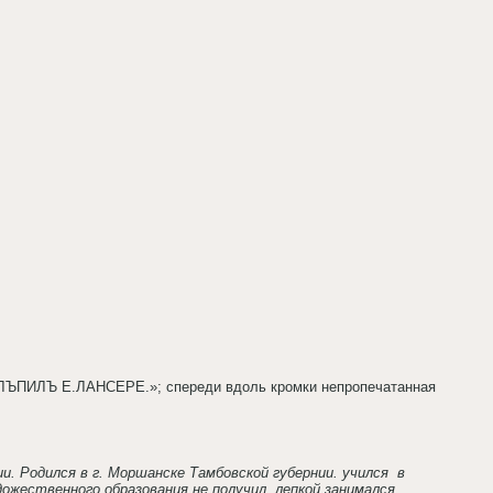
 «ЛЪПИЛЪ Е.ЛАНСЕРЕ.»; спереди вдоль кромки непропечатанная
и. Родился в г. Моршанске Тамбовской губернии. учился
в
жественного образования не получил, лепкой занимался