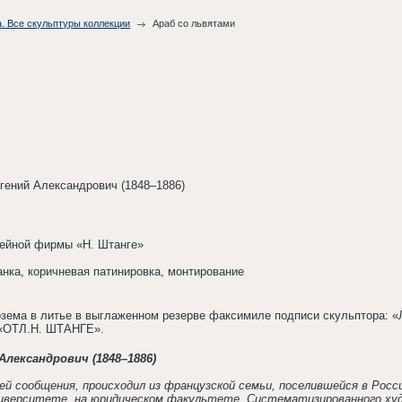
. Все скульптуры коллекции
Араб со львятами
гений Александрович (1848–1886)
тейной фирмы «Н. Штанге»
анка, коричневая патинировка, монтирование
озема в литье в выглаженном резерве факсимиле подписи скульптора:
 «ОТЛ.Н. ШТАНГЕ».
Александрович (1848–1886)
й сообщения, происходил из французской семьи, поселившейся в Росси
иверситете, на юридическом факультете. Систематизированного худо