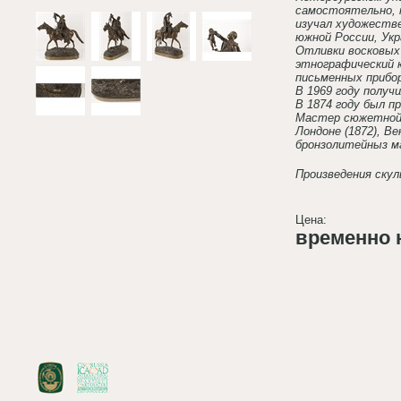
самостоятельно, п
изучал художестве
южной России, Укр
Отливки восковых
этнографический к
письменных прибо
В 1969 году получ
В 1874 году был 
Мастер сюжетной 
Лондоне (1872), Ве
бронзолитейныз м
Произведения скул
Цена:
временно 