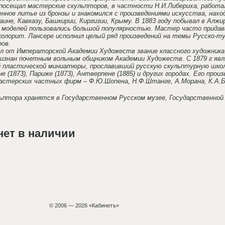
осещал мастерские скульпторов, в частности Н.И.Либериха, работал с
нное литье из бронзы и знакомился с произведениями искусства, нах
аине, Кавказу, Башкирии, Киргизии, Крыму. В 1883 году побывал в Алжи
 моделей пользовались большой популярностью. Мастер часто придава
олорит. Лансере исполнил целый ряд произведений на темы Русско-ту
ров.
ил от Императорской Академии Художеств звание классного художника 2
признан почетным вольным общником Академии Художеств. С
1879 г
явл
пластической миниатюры, прославивший русскую скульптурную школу
не (1873), Париже (1873), Антверпене (1885) и других городах. Его про
астерских частных фирм – Ф.Ю.Шопена, Н.Ф.Штанге, А.Морана, К.А.Бе
ьптора хранятся в Государственном Русском музее, Государственной 
нет в наличии
© 2006 — 2026 «Кабинетъ»