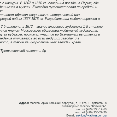
 натуры. В 1867 и 1876 гг. совершил поездки в Париж, где
одящимися в музеях. Ежегодно путешествовал по средней и
ре.
л своим образам национально-исторический или
рецкой войны 1877-1878 гг. Разрабатывал модели сервизов и
-й степени, в 1872 – звание классного художника 1-й степени.
ялся членом Московского общества любителей художеств.
 за рубежом, принимал участие во Всемирных выставках в
изведения отливались во всех ведущих заводах и в
рто, а также на чугунолитейных заводах Урала.
Третьяковской галерее и др.
Адрес:
Москва, Архангельский переулок, д. 9, стр. 1., домофон 8
антикварные галереи "Кабинетъ".
тел.: +7 (499) 238-14-69
факс: +7 (499) 238-29-30
E-mail:
auktion@kabinet.com.ru