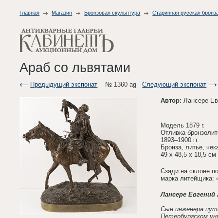
Главная
Магазин
Бронзовая скульптура
Старинная русская бронза
Араб со львятами
Предыдущий экспонат
№ 1360 ag
Следующий экспонат
Автор:
Лансере Ев
Модель 1879 г.
Отливка бронзоли
1893–1900 гг.
Бронза, литье, чек
49 х 48,5 х 18,5 см
Сзади на склоне п
марка литейщика:
Лансере Евгений 
Сын инженера путе
Петербургском ун