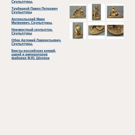
Скульптуры.
Трубецкой Павел Петрович
Скульптуры
Антокольский Марк
Матвеевич. Скульптуры.
Неизвестный скульптор.
Скульптуры
Обер Артемий Лаврентьевич.
Скульптуры.
Бюсты российских князей,
царей и императоров
фабрики Ф.Ю. Шопена