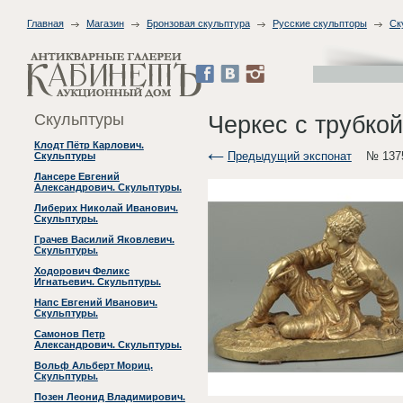
Главная
Магазин
Бронзовая скульптура
Русские скульпторы
Ск
Скульптуры
Черкес с трубкой
Клодт Пётр Карлович.
Предыдущий экспонат
№ 137
Скульптуры
Лансере Евгений
Александрович. Скульптуры.
Либерих Николай Иванович.
Скульптуры.
Грачев Василий Яковлевич.
Скульптуры.
Ходорович Феликс
Игнатьевич. Скульптуры.
Напс Евгений Иванович.
Скульптуры.
Самонов Петр
Александрович. Скульптуры.
Вольф Альберт Мориц.
Скульптуры.
Позен Леонид Владимирович.