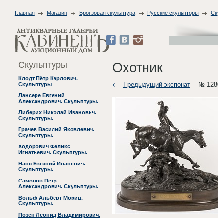
Главная
Магазин
Бронзовая скульптура
Русские скульпторы
Ск
Скульптуры
Охотник
Клодт Пётр Карлович.
Предыдущий экспонат
№ 128
Скульптуры
Лансере Евгений
Александрович. Скульптуры.
Либерих Николай Иванович.
Скульптуры.
Грачев Василий Яковлевич.
Скульптуры.
Ходорович Феликс
Игнатьевич. Скульптуры.
Напс Евгений Иванович.
Скульптуры.
Самонов Петр
Александрович. Скульптуры.
Вольф Альберт Мориц.
Скульптуры.
Позен Леонид Владимирович.