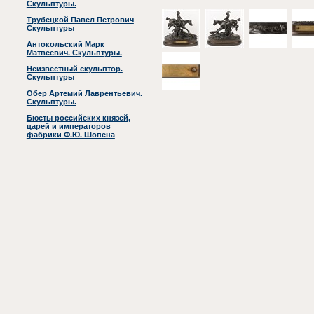
Скульптуры.
Трубецкой Павел Петрович
Скульптуры
Антокольский Марк
Матвеевич. Скульптуры.
Неизвестный скульптор.
Скульптуры
Обер Артемий Лаврентьевич.
Скульптуры.
Бюсты российских князей,
царей и императоров
фабрики Ф.Ю. Шопена