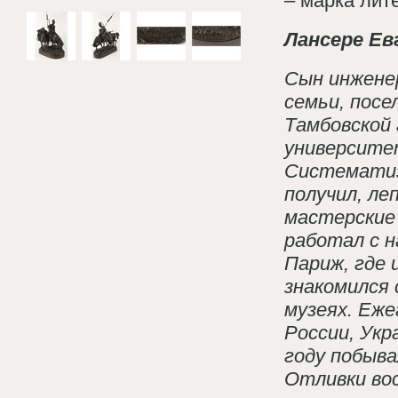
– марка лит
Лансере Ев
Сын инженер
семьи, посе
Тамбовской 
университе
Систематиз
получил, ле
мастерские 
работал с н
Париж, где 
знакомился 
музеях. Еж
России, Укр
году побыва
Отливки во