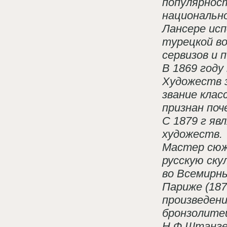
популярнос
национальн
Лансере исп
турецкой во
сервизов и 
В 1869 году
Художеств з
звание клас
признан по
С 1879 г яв
художеств.
Мастер сюж
русскую ску
во Всемирны
Париже (187
произведени
бронзолите
Н.Ф.Штанге,