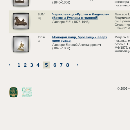
инженера 
(1848–1886)
поселивше
1807
Чернильница «Руслан и Людмила»
Лансере Е
ag
(Встреча Руслана с головой)
Людмила».
см. Бронза
Лансере Е.E. (1875-1946)
Скульпткр
Штанге". &
1914
Молодой мавр, бросающий вверх
Модель 18
аг
свое ружье.
чеканка, 
поземе: Е
Лансере Евгений Александрович
МФ/1877/ 
(1848–1886)
композици
1
2
3
4
5
6
7
8
© 2006 