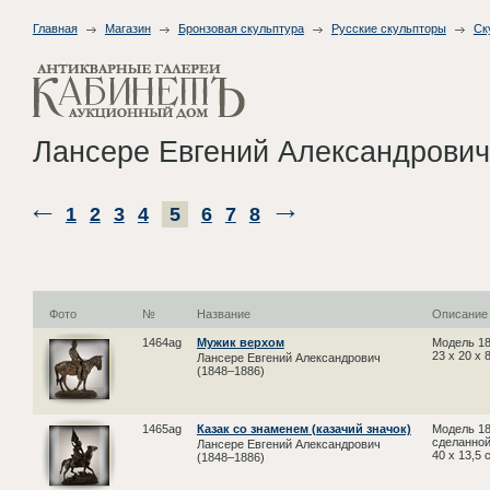
Главная
Магазин
Бронзовая скульптура
Русские скульпторы
Ск
Лансере Евгений Александрович
1
2
3
4
5
6
7
8
Фото
№
Название
Описание
1464ag
Мужик верхом
Модель 18
23 х 20 х 
Лансере Евгений Александрович
(1848–1886)
1465ag
Казак со знаменем (казачий значок)
Модель 18
сделанной
Лансере Евгений Александрович
40 х 13,
(1848–1886)