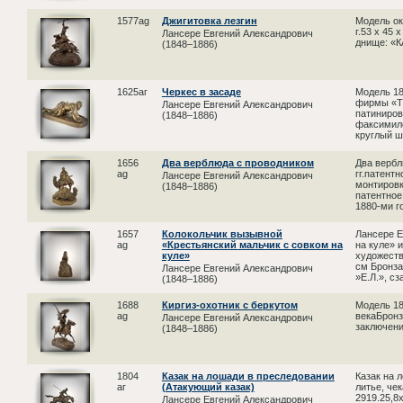
1577ag
Джигитовка лезгин
Модель ок
г.53 х 45
Лансере Евгений Александрович
днище: «
(1848–1886)
1625аг
Черкес в засаде
Модель 18
фирмы «Tif
Лансере Евгений Александрович
патиниров
(1848–1886)
факсимиле
круглый ш
1656
Два верблюда с проводником
Два вербл
ag
гг.патент
Лансере Евгений Александрович
монтировк
(1848–1886)
патентное
1880-ми го
1657
Колокольчик вызывной
Лансере Е
ag
«Крестьянский мальчик с совком на
на куле» 
куле»
художеств
см Бронза
Лансере Евгений Александрович
»Е.Л.», сза
(1848–1886)
1688
Киргиз-охотник с беркутом
Модель 18
ag
векаБронз
Лансере Евгений Александрович
заключени
(1848–1886)
1804
Казак на лошади в преследовании
Казак на 
аг
(Атакующий казак)
литье, че
2919.25,8
Лансере Евгений Александрович