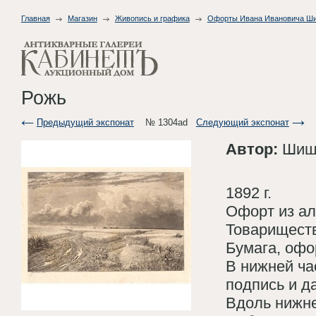
Главная
Магазин
Живопись и графика
Офорты Ивана Ивановича Ш
Рожь
Предыдущий экспонат
№ 1304ad
Следующий экспонат
Автор:
Шишк
1892 г.
Офорт из ал
Товариществ
Бумага, офор
В нижней ча
подпись и д
Вдоль нижне