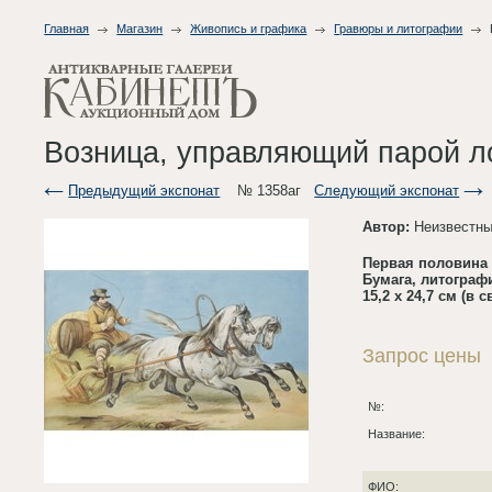
Главная
Магазин
Живопись и графика
Гравюры и литографии
Возница, управляющий парой 
Предыдущий экспонат
№ 1358аг
Следующий экспонат
Автор:
Неизвестны
Первая половина 
Бумага, литограф
15,2 х 24,7 см (в с
Запрос цены
№:
Название:
ФИО: