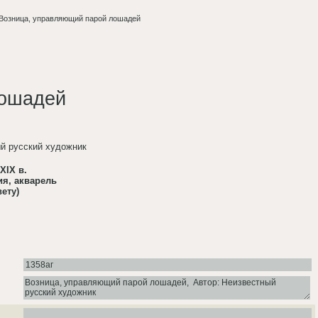
Возница, управляющий парой лошадей
лошадей
й русский художник
XIX в.
ия, акварель
вету)