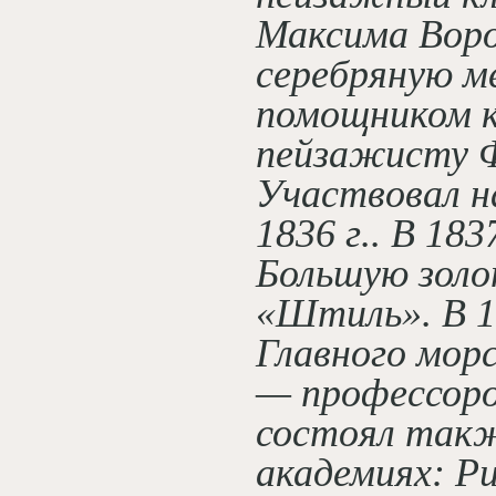
Максима Вороб
серебряную ме
помощником к
пейзажисту Ф
Участвовал н
1836 г.. В 183
Большую золо
«Штиль». В 1
Главного морс
— профессор
состоял такж
академиях: Р