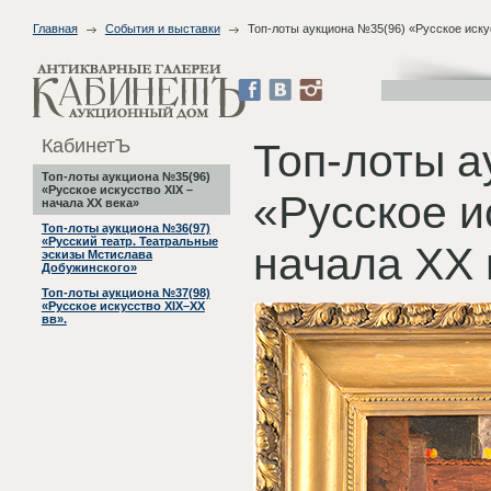
Главная
События и выставки
Топ-лоты аукциона №35(96) «Русское иску
КабинетЪ
Топ-лоты а
Топ-лоты аукциона №35(96)
«Русское искусство XIX –
«Русское и
начала ХХ века»
Топ-лоты аукциона №36(97)
«Русский театр. Театральные
начала ХХ 
эскизы Мстислава
Добужинского»
Топ-лоты аукциона №37(98)
«Русское искусство XIX–XX
вв».