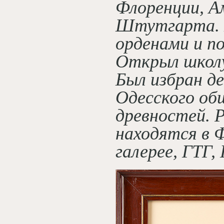
Флоренции, А
Штутгарта. 
орденами и по
Открыл школу
Был избран д
Одесского об
древностей. 
находятся в 
галерее, ГТГ,