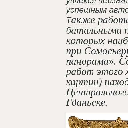
увлекся пейзаж
успешным авто
акже работ
Т
батальными п
которых наиб
при Сомосьер
панорама». С
работ этого 
картин) нахо
Центрального
Гданьске.