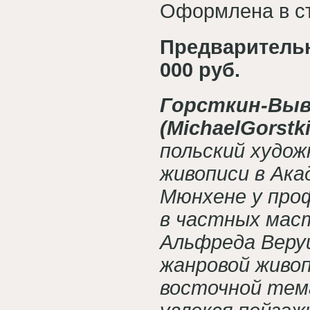
Оформлена в с
Предварительна
000 руб.
Горсткин-Выв
(MichaelGorstk
польский художн
живописи в Ака
Мюнхене у проф
в частных мас
Альфреда Веру
жанровой живоп
восточной тема