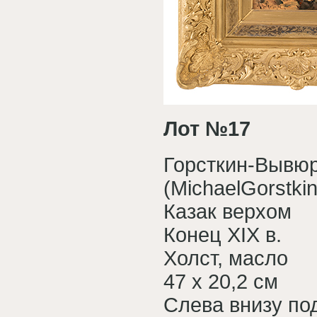
Лот №17
Горсткин-Вывю
(MichaelGorstki
Казак верхом
Конец XIX в.
Холст, масло
47 х 20,2 см
Слева внизу по