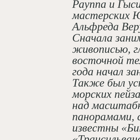
Рауппа и Гыси
мастерских 
Альфреда Вер
Сначала зани
живописью, г
восточной те
года начал з
Также был у
морских пейз
над масштаб
панорамами, 
известны «Би
«Трансильван