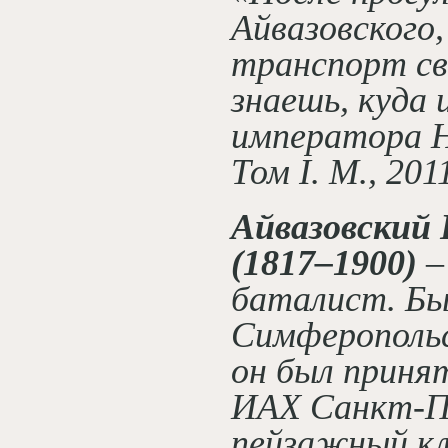
Айвазовского
транспорт св
знаешь, куда
императора Ни
Том I. М., 201
Айвазовский
(1817–1900)
–
баталист. Бы
Симферопольс
он был принят
ИАХ Санкт-Пе
пейзажный кл