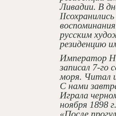
Ливадии. В д
IIсохранилис
воспоминания 
русским худо
резиденцию и
Император Ни
записал 7-го 
моря. Читал 
С нами завтр
Играла черно
ноября 1898 г
«После прогу