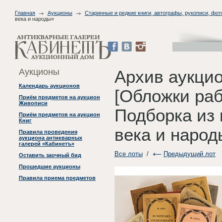
Главная
Аукционы
Старинные и редкие книги, автографы, рукописи, фо
века и народы»
Аукционы
Архив аукци
Календарь аукционов
[Обложки раб
Приём предметов на аукцион
Живописи
Подборка из
Приём предметов на аукцион
Книг
века и народ
Правила проведения
аукциона антикварных
галерей «Кабинетъ»
Все лоты
/
Предыдущий лот
Оставить заочный бид
Прошедшие аукционы
Правила приема предметов