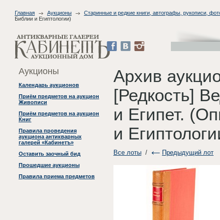
Главная
Аукционы
Старинные и редкие книги, автографы, рукописи, фо
Библии и Египтологии)
Аукционы
Архив аукци
Календарь аукционов
[Редкость] В
Приём предметов на аукцион
Живописи
и Египет. (О
Приём предметов на аукцион
Книг
и Египтологи
Правила проведения
аукциона антикварных
галерей «Кабинетъ»
Все лоты
/
Предыдущий лот
Оставить заочный бид
Прошедшие аукционы
Правила приема предметов