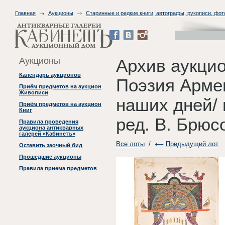
Главная
Аукционы
Старинные и редкие книги, автографы, рукописи, фо
Аукционы
Архив аукци
Календарь аукционов
Поэзия Арме
Приём предметов на аукцион
Живописи
наших дней/ 
Приём предметов на аукцион
Книг
ред. В. Брюс
Правила проведения
аукциона антикварных
галерей «Кабинетъ»
Все лоты
/
Предыдущий лот
Оставить заочный бид
Прошедшие аукционы
Правила приема предметов