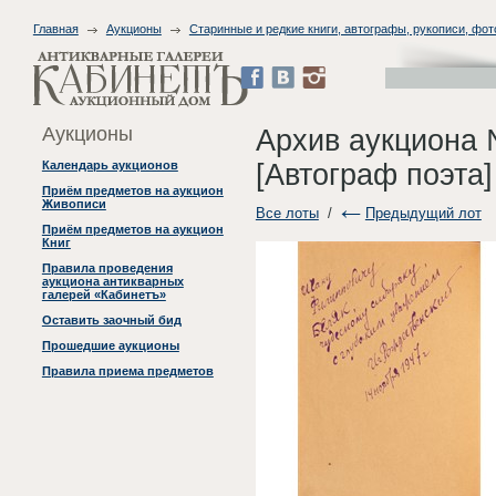
Главная
Аукционы
Старинные и редкие книги, автографы, рукописи, фо
Аукционы
Архив аукциона 
[Автограф поэта
Календарь аукционов
Приём предметов на аукцион
Живописи
Все лоты
/
Предыдущий лот
Приём предметов на аукцион
Книг
Правила проведения
аукциона антикварных
галерей «Кабинетъ»
Оставить заочный бид
Прошедшие аукционы
Правила приема предметов