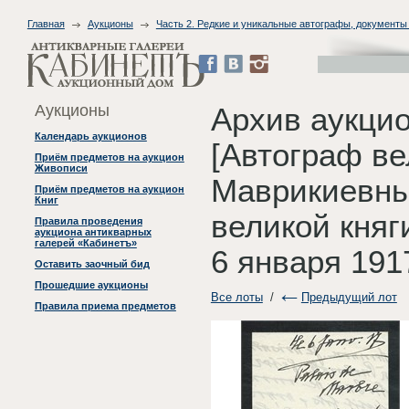
Главная
Аукционы
Часть 2. Редкие и уникальные автографы, документ
Аукционы
Архив аукци
Календарь аукционов
[Автограф ве
Приём предметов на аукцион
Живописи
Маврикиевны
Приём предметов на аукцион
Книг
великой кня
Правила проведения
аукциона антикварных
галерей «Кабинетъ»
6 января 1917
Оставить заочный бид
Прошедшие аукционы
Все лоты
/
Предыдущий лот
Правила приема предметов