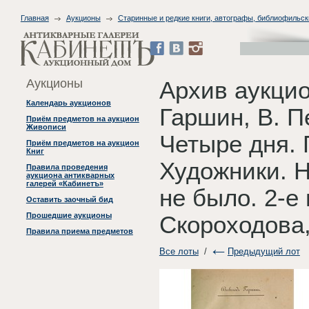
Главная
Аукционы
Старинные и редкие книги, автографы, библиофильск
Аукционы
Архив аукци
Календарь аукционов
Гаршин, В. П
Приём предметов на аукцион
Живописи
Четыре дня. 
Приём предметов на аукцион
Книг
Художники. Но
Правила проведения
аукциона антикварных
галерей «Кабинетъ»
не было. 2-е
Оставить заочный бид
Прошедшие аукционы
Скороходова,
Правила приема предметов
Все лоты
/
Предыдущий лот