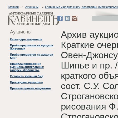
Главная
Аукционы
Старинные и редкие книги, автографы, библиофильск
Аукционы
Архив аукци
Календарь аукционов
Краткие очер
Приём предметов на аукцион
Живописи
Овен-Джонсу,
Приём предметов на аукцион
Книг
Шипье и пр. /
Правила проведения
аукциона антикварных
галерей «Кабинетъ»
краткого объ
Оставить заочный бид
Прошедшие аукционы
сост. С.У. С
Правила приема предметов
Строгановско
рисования Ф.
Строгановско