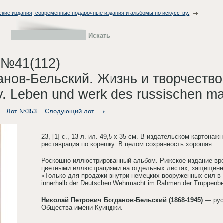
ские издания, современные подарочные издания и альбомы по искусству.
 №41(112)
данов-Бельский. Жизнь и творчество 
. Leben und werk des russischen mal
Лот №353
Следующий лот
23, [1] с., 13 л. ил. 49,5 х 35 см. В издательском картон
реставрация по корешку. В целом сохранность хорошая.
Роскошно иллюстрированный альбом. Рижское издание вре
цветными иллюстрациями на отдельных листах, защищенных
«Только для продажи внутри немецких вооруженных сил в ра
innerhalb der Deutschen Wehrmacht im Rahmen der Truppenbe
Николай Петрович Богданов-Бельский (1868-1945)
— рус
Общества имени Куинджи.