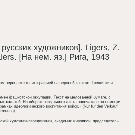
русских художников]. Ligers, Z.
ers. [На нем. яз.] Рига, 1943
ажном переплете с литографией на верхней крышке. Трещинки и
мен фашистской оккупации. Текст на мелованной бумаге, с
 калькой. На обороте титульного листа напечатано по-немецки:
мках идеологического воспитания войск.» (Nur fur den Verkauf
treuung).
ский художник-передвижник, академик живописи, председатель