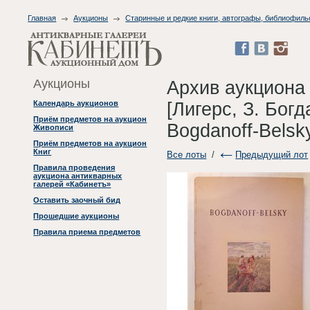
Главная
Аукционы
Старинные и редкие книги, автографы, библиофиль
Аукционы
Архив аукциона
[Лигерс, З. Бог
Календарь аукционов
Приём предметов на аукцион
Bogdanoff-Belsky
Живописи
Приём предметов на аукцион
Книг
Все лоты
/
Предыдущий лот
Правила проведения
аукциона антикварных
галерей «Кабинетъ»
Оставить заочный бид
Прошедшие аукционы
Правила приема предметов