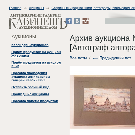
Главная
Аукционы
Старинные и редкие книги, автографы, библиофильск
Аукционы
Архив аукциона 
[Автограф автора
Календарь аукционов
Приём предметов на аукцион
Живописи
Все лоты
/
Предыдущий лот
Приём предметов на аукцион
Книг
Правила проведения
аукциона антикварных
галерей «Кабинетъ»
Оставить заочный бид
Прошедшие аукционы
Правила приема предметов